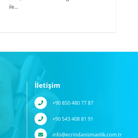
ile…
İletişim
+90 850 480 77 87
+90 543 408 81 91
info@ecrindanismanlik.com.tr