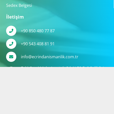
Sedex Belgesi
İletişim
+90 850 480 77 87
+90 543 408 81 91
info@ecrindanismanlik.com.tr
Eski Cami Mah. Atatürk Cd. N:58 D:6 Salihli /
Manisa